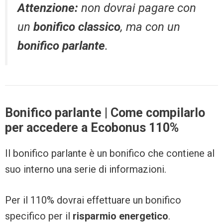
Attenzione:
non dovrai pagare con
un
bonifico classico
, ma con un
bonifico parlante
.
Bonifico parlante | Come compilarlo
per accedere a Ecobonus 110%
Il bonifico parlante è un bonifico che contiene al
suo interno una serie di informazioni.
Per il 110% dovrai effettuare un bonifico
specifico per il
risparmio energetico
.