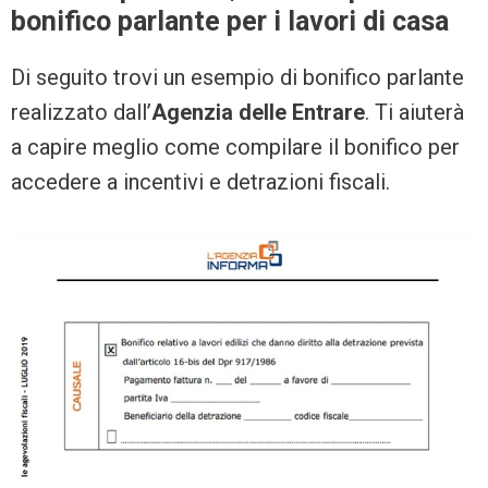
bonifico parlante per i lavori di casa
Di seguito trovi un esempio di bonifico parlante
realizzato dall’
Agenzia delle Entrare
. Ti aiuterà
a capire meglio come compilare il bonifico per
accedere a incentivi e detrazioni fiscali.