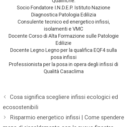
Qualifiche:
Socio Fondatore I.N.D.E.P. Istituto Nazione
Diagnostica Patologia Edilizia
Consulente tecnico ed energetico infissi,
isolamenti e VMC
Docente Corso di Alta Formazione sulle Patologie
Edilizie
Docente Legno Legno per la qualifica EQF4 sulla
posa infissi
Professionista per la posa in opera degli infissi di
Qualità Casaclima
Cosa significa scegliere infissi ecologici ed
ecosostenibili
Risparmio energetico infissi | Come spendere