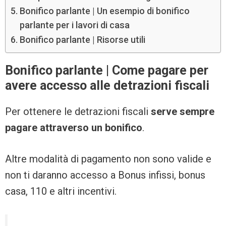
Bonifico parlante | Un esempio di bonifico
parlante per i lavori di casa
Bonifico parlante | Risorse utili
Bonifico parlante | Come pagare per
avere accesso alle detrazioni fiscali
Per ottenere le detrazioni fiscali
serve sempre
pagare attraverso un bonifico
.
Altre modalità di pagamento non sono valide e
non ti daranno accesso a Bonus infissi, bonus
casa, 110 e altri incentivi.