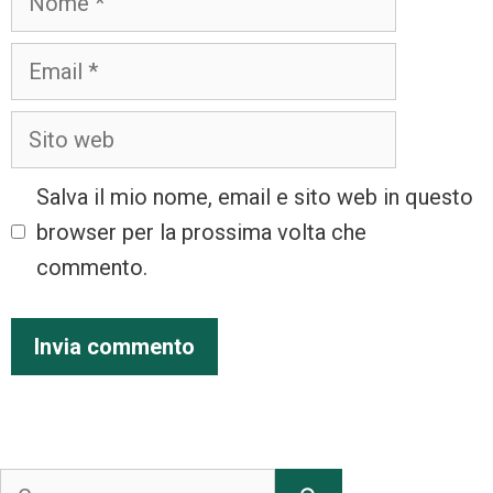
Salva il mio nome, email e sito web in questo
browser per la prossima volta che
commento.