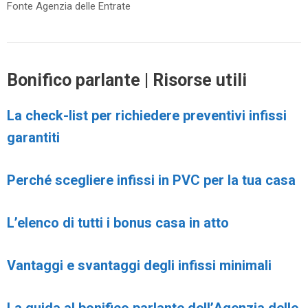
Fonte Agenzia delle Entrate
Bonifico parlante | Risorse utili
La check-list per richiedere preventivi infissi
garantiti
Perché scegliere infissi in PVC per la tua casa
L’elenco di tutti i bonus casa in atto
Vantaggi e svantaggi degli infissi minimali
La guida al bonifico parlante dell’Agenzia delle