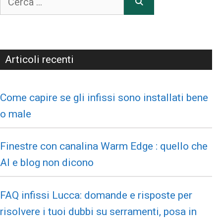
Articoli recenti
Come capire se gli infissi sono installati bene
o male
Finestre con canalina Warm Edge : quello che
AI e blog non dicono
FAQ infissi Lucca: domande e risposte per
risolvere i tuoi dubbi su serramenti, posa in