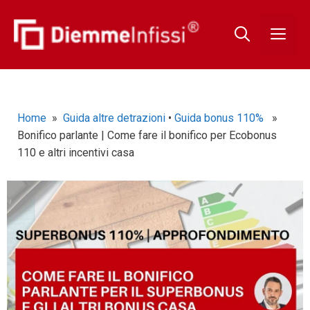
Home
»
Guida altre detrazioni
•
Guida bonus 110%
»
Bonifico parlante | Come fare il bonifico per Ecobonus
110 e altri incentivi casa