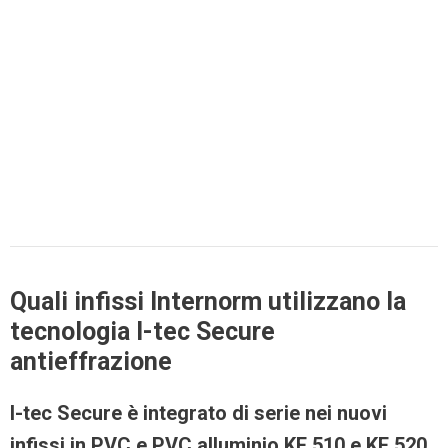
Quali infissi Internorm utilizzano la
tecnologia I-tec Secure
antieffrazione
I-tec Secure è integrato di serie nei nuovi
infissi in PVC e PVC alluminio KF 510 e KF 520
.