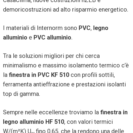
CasaClima, nuove costruzioni nZEB e
demoricostruzioni ad alto risparmio energetico.
I materiali di Internorm sono
PVC
,
legno
alluminio
e
PVC alluminio
.
Tra le soluzioni migliori per chi cerca
minimalismo e massimo isolamento termico c’è
la
finestra in PVC KF 510
con profili sottili,
ferramenta antieffrazione e prestazioni isolanti
top di gamma.
Sempre nelle eccellenze troviamo la
finestra in
legno alluminio HF 510
, con valori termici
W/(m²K) U
fino 0,65, che la rendono una delle