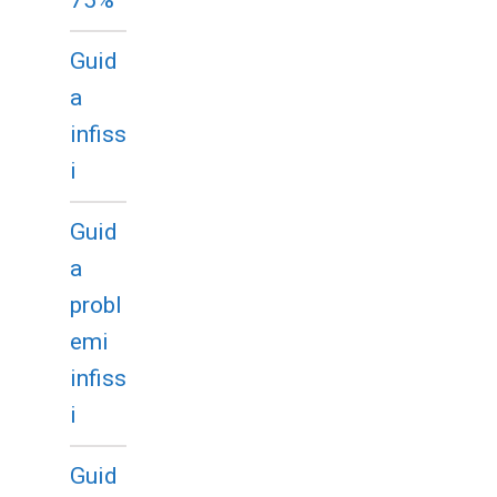
Guid
a
infiss
i
Guid
a
probl
emi
infiss
i
Guid