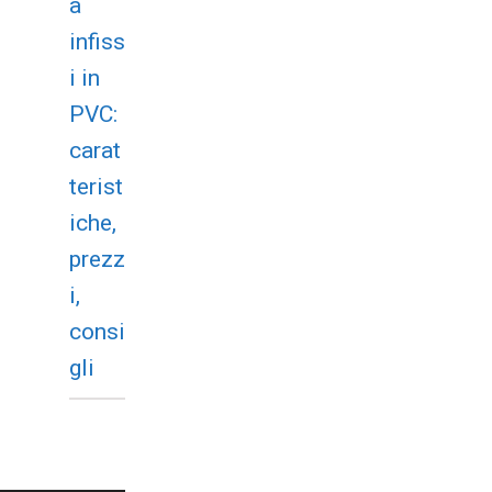
a
infiss
i in
PVC:
carat
terist
iche,
prezz
i,
consi
gli