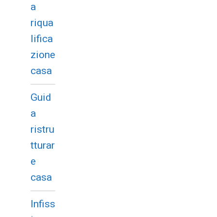
a
riqua
lifica
zione
casa
Guid
a
ristru
tturar
e
casa
Infiss