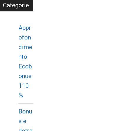
Categorie
Appr
ofon
dime
nto
Ecob
onus
110
%
Bonu
s e
detra