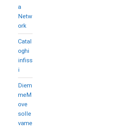
a
Netw
ork
Catal
oghi
infiss
i
Diem
meM
ove
solle
vame