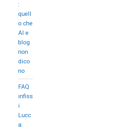
:
quell
o che
AI e
blog
non
dico
no
FAQ
infiss
i
Lucc
a: