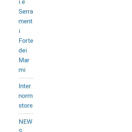
i e
Serra
ment
i
Forte
dei
Mar
mi
Inter
norm
store
NEW
S