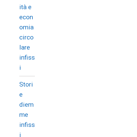
ità e
econ
omia
circo
lare
infiss
i
Stori
e
diem
me
infiss
i