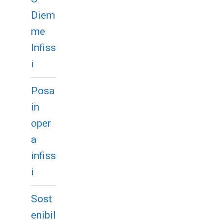
Diem
me
Infiss
i
Posa
in
oper
a
infiss
i
Sost
enibil