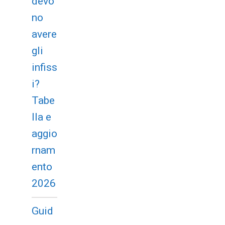
devo
no
avere
gli
infiss
i?
Tabe
lla e
aggio
rnam
ento
2026
Guid