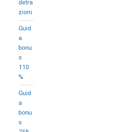
detra
zioni
Guid
a
bonu
s
110
%
Guid
a
bonu
s
75%