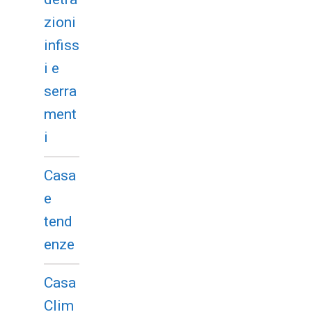
zioni
infiss
i e
serra
ment
i
Casa
e
tend
enze
Casa
Clim