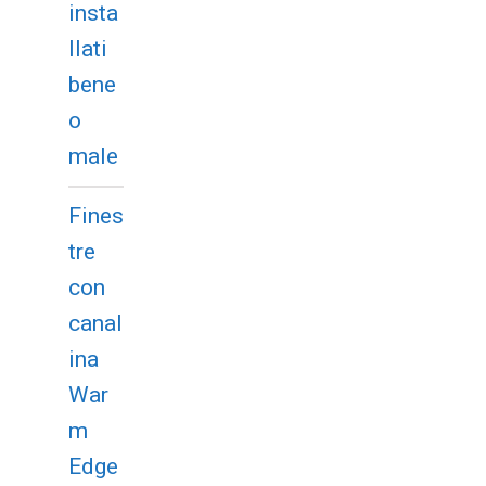
insta
llati
bene
o
male
Fines
tre
con
canal
ina
War
m
Edge