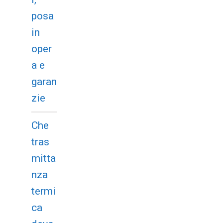
posa
in
oper
a e
garan
zie
Che
tras
mitta
nza
termi
ca