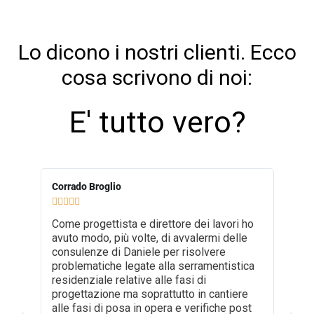
Lo dicono i nostri clienti. Ecco
cosa scrivono di noi:
E' tutto vero?
Corrado Broglio
Domeni










Come progettista e direttore dei lavori ho
Perso
avuto modo, più volte, di avvalermi delle
spieg
consulenze di Daniele per risolvere
alle e
problematiche legate alla serramentistica
a com
residenziale relative alle fasi di
ricevu
progettazione ma soprattutto in cantiere
redatt
alle fasi di posa in opera e verifiche post