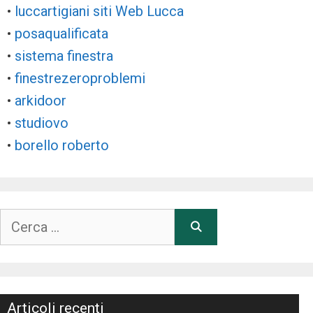
•
luccartigiani siti Web Lucca
•
posaqualificata
•
sistema finestra
•
finestrezeroproblemi
•
arkidoor
•
studiovo
•
borello roberto
Ricerca
per:
Articoli recenti