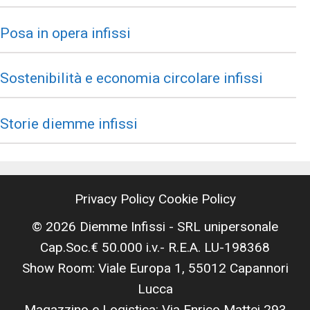
Posa in opera infissi
Sostenibilità e economia circolare infissi
Storie diemme infissi
Privacy Policy
Cookie Policy
© 2026 Diemme Infissi - SRL unipersonale
Cap.Soc.€ 50.000 i.v.- R.E.A. LU-198368
Show Room: Viale Europa 1, 55012 Capannori
Lucca
Magazzino e Logistica: Via Enrico Mattei 293