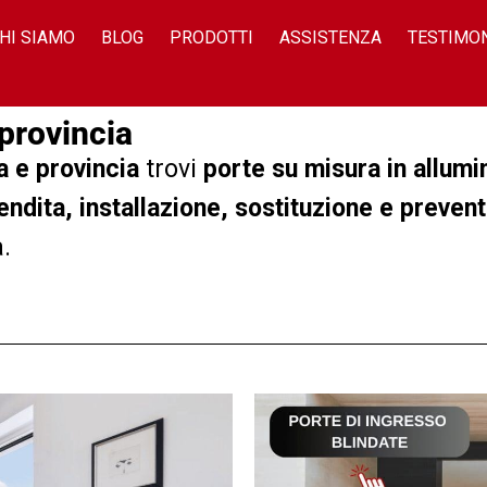
HI SIAMO
BLOG
PRODOTTI
ASSISTENZA
TESTIMO
provincia
 e provincia
trovi
porte su misura in allumi
endita, installazione, sostituzione e preven
.