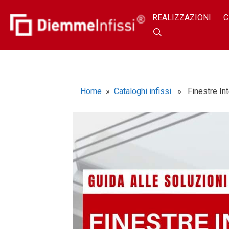
REALIZZAZIONI
C
Home
»
Cataloghi infissi
» Finestre Int