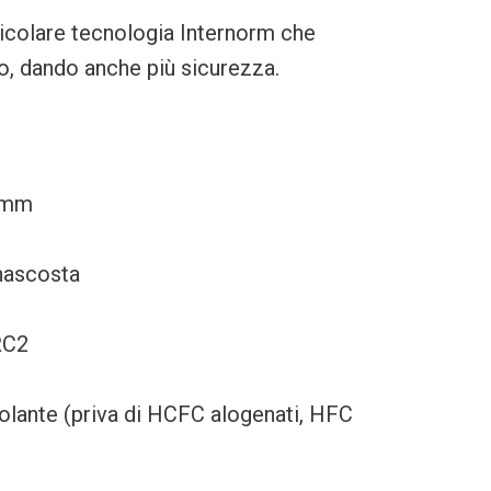
icolare tecnologia Internorm che
o, dando anche più sicurezza.
5 mm
nascosta
RC2
lante (priva di HCFC alogenati, HFC