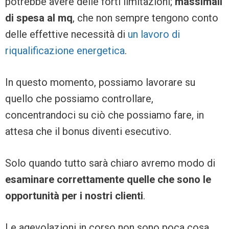
potrebbe avere delle forti limitazioni;
massimali
di spesa al mq
, che non sempre tengono conto
delle effettive necessità di
un lavoro di
riqualificazione energetica
.
In questo momento, possiamo lavorare su
quello che possiamo controllare,
concentrandoci su ciò che possiamo fare, in
attesa che il bonus diventi esecutivo.
Solo quando tutto sarà chiaro avremo modo di
esaminare correttamente quelle che sono le
opportunità per i nostri clienti
.
Le agevolazioni in corso non sono poca cosa