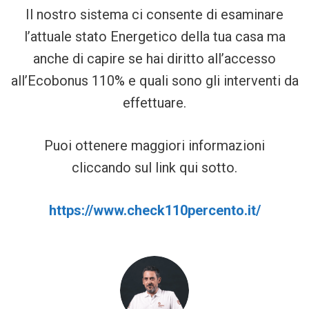
Il nostro sistema ci consente di esaminare
l’attuale stato Energetico della tua casa ma
anche di capire se hai diritto all’accesso
all’Ecobonus 110% e quali sono gli interventi da
effettuare.
Puoi ottenere maggiori informazioni
cliccando sul link qui sotto.
https://www.check110percento.
it/