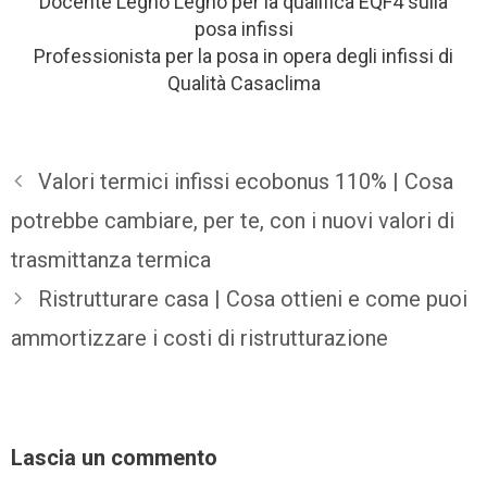
Docente Legno Legno per la qualifica EQF4 sulla
posa infissi
Professionista per la posa in opera degli infissi di
Qualità Casaclima
Valori termici infissi ecobonus 110% | Cosa
potrebbe cambiare, per te, con i nuovi valori di
trasmittanza termica
Ristrutturare casa | Cosa ottieni e come puoi
ammortizzare i costi di ristrutturazione
Lascia un commento