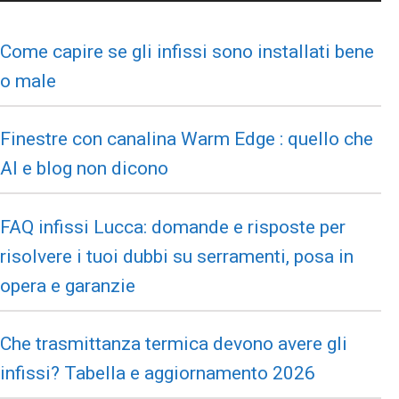
Come capire se gli infissi sono installati bene
o male
Finestre con canalina Warm Edge : quello che
AI e blog non dicono
FAQ infissi Lucca: domande e risposte per
risolvere i tuoi dubbi su serramenti, posa in
opera e garanzie
Che trasmittanza termica devono avere gli
infissi? Tabella e aggiornamento 2026