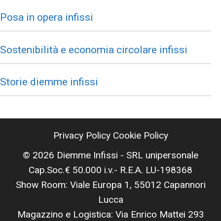
Posa in opera infissi
Sostenibilità e economia circolare infissi
Storie diemme infissi
Privacy Policy
Cookie Policy
© 2026 Diemme Infissi - SRL unipersonale
Cap.Soc.€ 50.000 i.v.- R.E.A. LU-198368
Show Room: Viale Europa 1, 55012 Capannori
Lucca
Magazzino e Logistica: Via Enrico Mattei 293