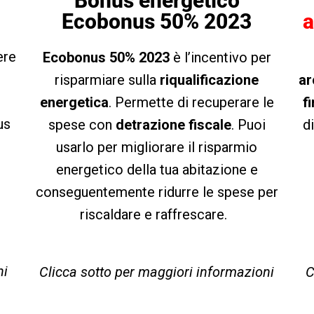
Bonus energetico
Ecobonus 50% 2023
a
ere
Ecobonus 50% 2023
è l’incentivo per
risparmiare sulla
riqualificazione
ar
energetica
. Permette di recuperare le
f
us
spese con
detrazione fiscale
. Puoi
d
usarlo per migliorare il risparmio
energetico della tua abitazione e
conseguentemente ridurre le spese per
riscaldare e raffrescare.
ni
Clicca sotto per maggiori informazioni
C