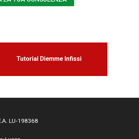
Tutorial Diemme Infissi
.E.A. LU-198368