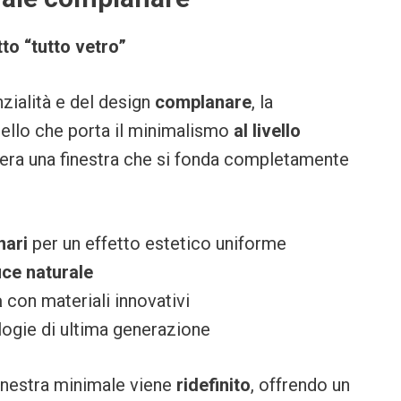
tto “tutto vetro”
zialità e del design
complanare
, la
ello che porta il minimalismo
al livello
idera una finestra che si fonda completamente
nari
per un effetto estetico uniforme
uce naturale
a
con materiali innovativi
ogie di ultima generazione
 finestra minimale viene
ridefinito
, offrendo un