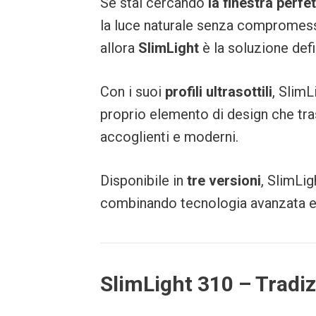
Se stai cercando
la finestra perfe
la luce naturale senza compromes
allora
SlimLight
è la soluzione defi
Con i suoi
profili ultrasottili
, SlimL
proprio elemento di design che tras
accoglienti e moderni.
Disponibile in
tre versioni
, SlimLig
combinando tecnologia avanzata e
SlimLight 310 – Tradi