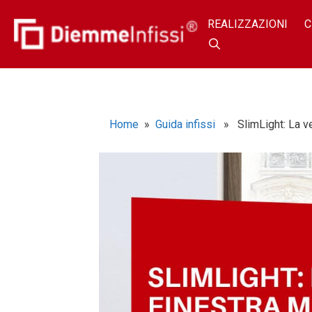
REALIZZAZIONI
C
Home
»
Guida infissi
» SlimLight: La ver