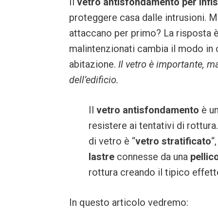
Il
vetro antisfondamento per infis
proteggere casa dalle intrusioni. M
attaccano per primo? La risposta 
malintenzionati cambia il modo in c
abitazione.
Il vetro è importante, m
dell’edificio.
Il
vetro antisfondamento
è u
resistere ai tentativi di rottur
di vetro è “
vetro stratificato
“
lastre
connesse da una
pellic
rottura creando il tipico effet
In questo articolo vedremo: