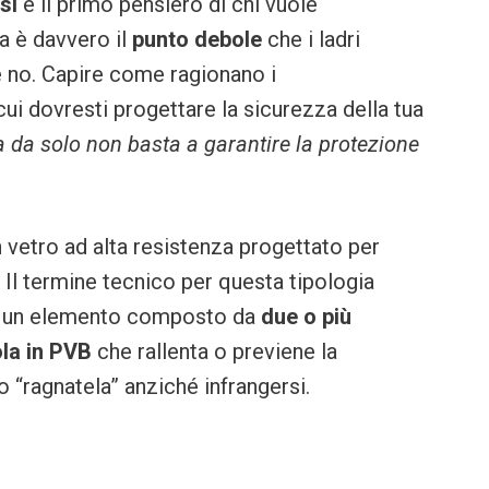
si
è il primo pensiero di chi vuole
a è davvero il
punto debole
che i ladri
è no. Capire come ragionano i
ui dovresti progettare la sicurezza della tua
a da solo non basta a garantire la protezione
n vetro ad alta resistenza progettato per
a. Il termine tecnico per questa tipologia
, un elemento composto da
due o più
ola in PVB
che rallenta o previene la
to “ragnatela” anziché infrangersi.