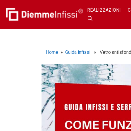
REALIZZAZIONI
C
Home
»
Guida infissi
» Vetro antisfondam