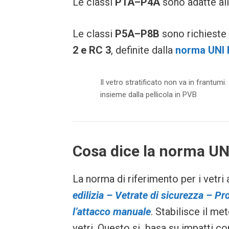
Le classi
P1A–P4A
sono adatte all
Le classi
P5A–P8B
sono richieste 
2 e RC 3
, definite dalla
norma UNI 
Il vetro stratificato non va in frantumi
insieme dalla pellicola in PVB
Cosa dice la norma UNI
La norma di riferimento per i vetr
edilizia – Vetrate di sicurezza – Pr
l’attacco manuale
. Stabilisce il me
vetri. Questo si basa su impatti co