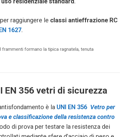
’
uso residenziale standard
.
per raggiungere le
classi antieffrazione RC
EN 1627
.
. I frammenti formano la tipica ragnatela, tenuta
 EN 356 vetri di sicurezza
i antisfondamento è la
UNI EN 356
Vetro per
ova e classificazione della resistenza contro
todo di prova per testare la resistenza dei
ntrollati mediante sfere d’acciaio di peso e