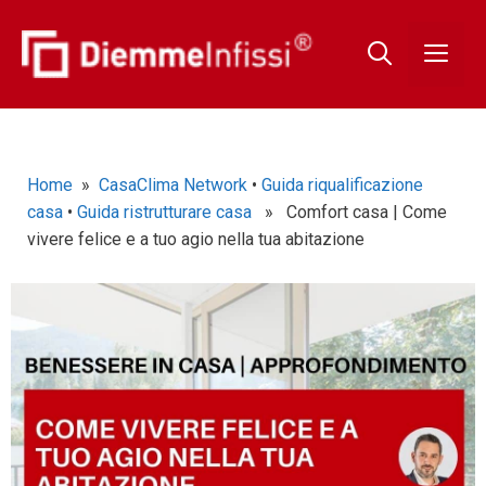
Home
»
CasaClima Network
•
Guida riqualificazione
casa
•
Guida ristrutturare casa
» Comfort casa | Come
vivere felice e a tuo agio nella tua abitazione