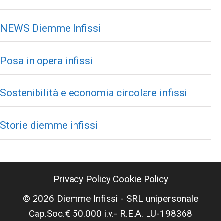
NEWS Diemme Infissi
Posa in opera infissi
Sostenibilità e economia circolare infissi
Storie diemme infissi
Privacy Policy
Cookie Policy
© 2026 Diemme Infissi - SRL unipersonale
Cap.Soc.€ 50.000 i.v.- R.E.A. LU-198368