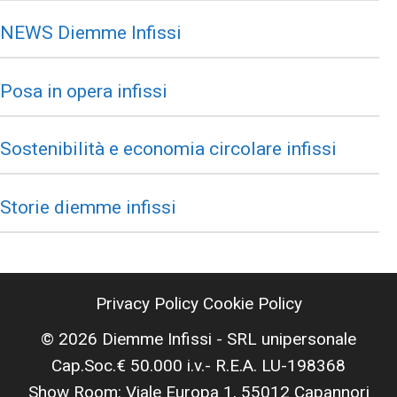
NEWS Diemme Infissi
Posa in opera infissi
Sostenibilità e economia circolare infissi
Storie diemme infissi
Privacy Policy
Cookie Policy
© 2026 Diemme Infissi - SRL unipersonale
Cap.Soc.€ 50.000 i.v.- R.E.A. LU-198368
Show Room: Viale Europa 1, 55012 Capannori