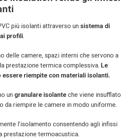
anti
 PVC più isolanti attraverso un
sistema di
i profili
.
no delle camere, spazi interni che servono a
e la prestazione termica complessiva.
Le
ssere riempite con materiali isolanti.
no un
granulare isolante
che viene insufflato
do da riempire le camere in modo uniforme.
ente l’isolamento consentendo agli infissi
ma prestazione termoacustica.