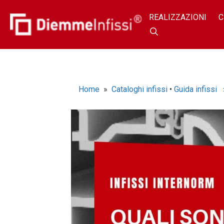
REALIZZAZIONI
C
Home
»
Cataloghi infissi
•
Guida infissi
» 